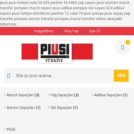
piusi piusi türkiye cube 56 k33 panther 56 k400 yağ sayacı piusi ürünleri mazot
transfer pompası mazot sayacı pıusı adblue pompası süt sayacı k24 adblue
sayacı piusi türkiye distribitörü panther 72 cube 70 piusi pompa piusi sayaç yağ
transfer pompası benzin transfer pompası mazot transfer setleri akaryakıt
tabancası
Hoşgeldiniz
Giriş Yap
Üye Ol
ARA
Mazot Sayaçları
(3)
Yağ Sayaçları
(2)
Adblue Sayaçları
(1)
Benzin Sayaçları
(1)
Süt Sayaçları
(1)
PİUSİ