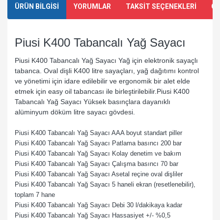
ÜRÜN BİLGİSİ
YORUMLAR
TAKSİT SEÇENEKLERİ
ÖN
Piusi K400 Tabancalı Yağ Sayacı
Piusi K400 Tabancalı Yağ Sayacı Yağ için elektronik sayaçlı
tabanca. Oval dişli K400 litre sayaçları, yağ dağıtımı kontrol
ve yönetimi için idare edilebilir ve ergonomik bir alet elde
etmek için easy oil tabancası ile birleştirilebilir.Piusi K400
Tabancalı Yağ Sayacı Yüksek basınçlara dayanıklı
alüminyum döküm litre sayacı gövdesi.
Piusi K400 Tabancalı Yağ Sayacı AAA boyut standart piller
Piusi K400 Tabancalı Yağ Sayacı Patlama basıncı 200 bar
Piusi K400 Tabancalı Yağ Sayacı Kolay denetim ve bakım
Piusi K400 Tabancalı Yağ Sayacı Çalışma basıncı 70 bar
Piusi K400 Tabancalı Yağ Sayacı Asetal reçine oval dişliler
Piusi K400 Tabancalı Yağ Sayacı 5 haneli ekran (resetlenebilir),
toplam 7 hane
Piusi K400 Tabancalı Yağ Sayacı Debi 30 l/dakikaya kadar
Piusi K400 Tabancalı Yağ Sayacı Hassasiyet +/- %0,5