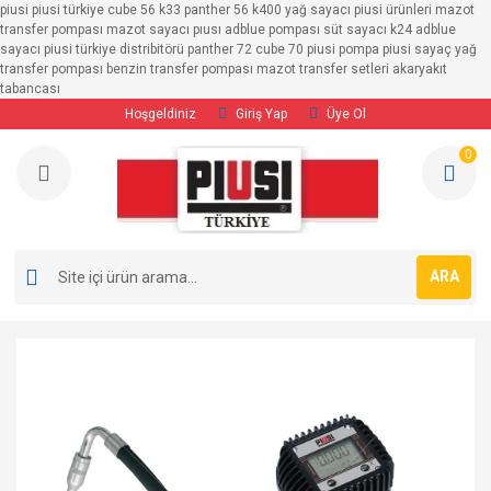
piusi piusi türkiye cube 56 k33 panther 56 k400 yağ sayacı piusi ürünleri mazot
Geri Dön
Geri Dön
Geri Dön
Geri Dön
Geri Dön
Geri Dön
transfer pompası mazot sayacı pıusı adblue pompası süt sayacı k24 adblue
sayacı piusi türkiye distribitörü panther 72 cube 70 piusi pompa piusi sayaç yağ
transfer pompası benzin transfer pompası mazot transfer setleri akaryakıt
SAYAÇLAR
POMPALAR
TRANSFER SETLERİ
MAZOT POMPALARI
BENZİN POMPALARI
ADBLUE POMPALARI
tabancası
Hoşgeldiniz
Giriş Yap
Üye Ol
Adblue Sayaçları
MAZOT POMPALARI
12/24 Volt Transfer Setleri
12/24 Volt Mazot 
12/24 Volt Bezin P
12/24 Volt Adblue
0
Benzin Sayaçları
BENZİN POMPALARI
220 Volt Mazot Transfer Setleri
220 Volt Mazot Po
220 Volt Benzin Po
220 Volt Adblue P
YAĞ POMPALARI
Ayaklı Transfer Pompaları
Mazot Sayaçları
ADBLUE POMPALARI
ARA
Süt Sayaçları
Yağ Sayaçları