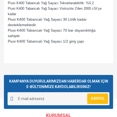
Piusi K400 Tabancalı Yağ Sayacı Tekrarlanabilirlik: %0,2
Piusi K400 Tabancalı Yağ Sayacı Viskozite 2'den 2000 cSt’ye
kadar
Piusi K400 Tabancalı Yağ Sayacı 30 Lt/dk kadar
desteklemektedir.
Piusi K400 Tabancalı Yağ Sayacı 70 bar dayanıklılığa
sahiptir.
Piusi K400 Tabancalı Yağ Sayacı 1/2 giriş çapı
Bu ürünün fiyat bilgisi, resim, ürün açıklamalarında ve diğer
konularda yetersiz gördüğünüz noktaları öneri formunu
Bu ürüne ilk yorumu siz yapın!
kullanarak tarafımıza iletebilirsiniz.
Görüş ve önerileriniz için teşekkür ederiz.
KAMPANYA DUYURULARIMIZDAN HABERDAR OLMAK İÇİN
E-BÜLTENİMİZE KAYDOLABİLİRSİNİZ!
Yorum Yaz
Ürün resmi kalitesiz, bozuk veya görüntülenemiyor.
KAYDOL
Ürün açıklamasında eksik bilgiler bulunuyor.
Ürün bilgilerinde hatalar bulunuyor.
KURUMSAL
Ürün fiyatı diğer sitelerden daha pahalı.