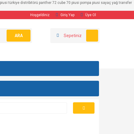
usi türkiye distribitörü panther 72 cube 70 piusi pompa piusi sayaç yağ transfer
Hoşgeldiniz
Giriş Yap
Üye Ol
ARA
Sepetiniz