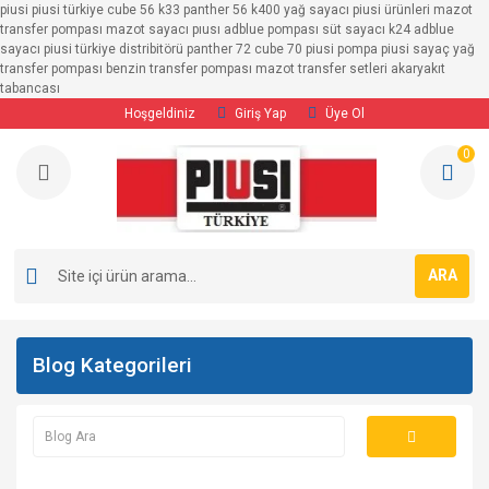
piusi piusi türkiye cube 56 k33 panther 56 k400 yağ sayacı piusi ürünleri mazot
Geri Dön
Geri Dön
Geri Dön
Geri Dön
Geri Dön
Geri Dön
transfer pompası mazot sayacı pıusı adblue pompası süt sayacı k24 adblue
sayacı piusi türkiye distribitörü panther 72 cube 70 piusi pompa piusi sayaç yağ
transfer pompası benzin transfer pompası mazot transfer setleri akaryakıt
SAYAÇLAR
POMPALAR
TRANSFER SETLERİ
MAZOT POMPALARI
BENZİN POMPALARI
ADBLUE POMPALARI
tabancası
Hoşgeldiniz
Giriş Yap
Üye Ol
Adblue Sayaçları
MAZOT POMPALARI
12/24 Volt Transfer Setleri
12/24 Volt Mazot 
12/24 Volt Bezin P
12/24 Volt Adblue
0
Benzin Sayaçları
BENZİN POMPALARI
220 Volt Mazot Transfer Setleri
220 Volt Mazot Po
220 Volt Benzin Po
220 Volt Adblue P
YAĞ POMPALARI
Ayaklı Transfer Pompaları
Mazot Sayaçları
ADBLUE POMPALARI
ARA
Süt Sayaçları
Yağ Sayaçları
Blog Kategorileri