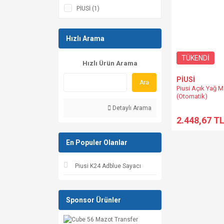
PİUSİ (1)
Hızlı Arama
TÜKENDİ
Hızlı Ürün Arama
PİUSİ
Ara
Piusi Açık Yağ M
(Otomatik)
Detaylı Arama
2.448,67 T
En Populer Olanlar
Piusi K24 Adblue Sayacı
Sponsor Ürünler