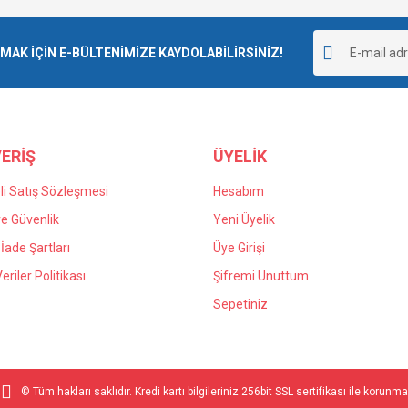
K İÇİN E-BÜLTENİMİZE KAYDOLABİLİRSİNİZ!
ERİŞ
ÜYELİK
i Satış Sözleşmesi
Hesabım
 ve Güvenlik
Yeni Üyelik
 İade Şartları
Üye Girişi
Veriler Politikası
Şifremi Unuttum
Sepetiniz
© Tüm hakları saklıdır. Kredi kartı bilgileriniz 256bit SSL sertifikası ile korunma