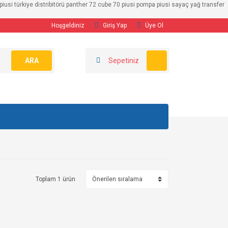
usi türkiye distribitörü panther 72 cube 70 piusi pompa piusi sayaç yağ transfer
Hoşgeldiniz
Giriş Yap
Üye Ol
ARA
Sepetiniz
Toplam 1 ürün