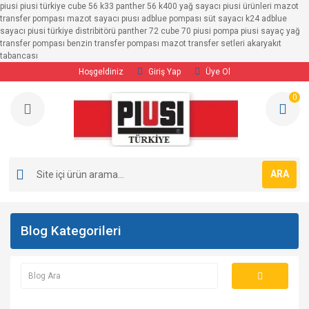
piusi piusi türkiye cube 56 k33 panther 56 k400 yağ sayacı piusi ürünleri mazot
Geri Dön
Geri Dön
Geri Dön
Geri Dön
Geri Dön
Geri Dön
transfer pompası mazot sayacı pıusı adblue pompası süt sayacı k24 adblue
sayacı piusi türkiye distribitörü panther 72 cube 70 piusi pompa piusi sayaç yağ
transfer pompası benzin transfer pompası mazot transfer setleri akaryakıt
SAYAÇLAR
POMPALAR
TRANSFER SETLERİ
MAZOT POMPALARI
BENZİN POMPALARI
ADBLUE POMPALARI
tabancası
Hoşgeldiniz
Giriş Yap
Üye Ol
Adblue Sayaçları
MAZOT POMPALARI
12/24 Volt Transfer Setleri
12/24 Volt Mazot 
12/24 Volt Bezin P
12/24 Volt Adblue
0
Benzin Sayaçları
BENZİN POMPALARI
220 Volt Mazot Transfer Setleri
220 Volt Mazot Po
220 Volt Benzin Po
220 Volt Adblue P
YAĞ POMPALARI
Ayaklı Transfer Pompaları
Mazot Sayaçları
ADBLUE POMPALARI
ARA
Süt Sayaçları
Yağ Sayaçları
Blog Kategorileri