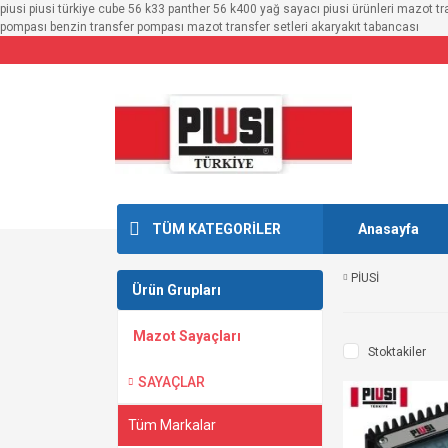
piusi piusi türkiye cube 56 k33 panther 56 k400 yağ sayacı piusi ürünleri mazot t
pompası benzin transfer pompası mazot transfer setleri akaryakıt tabancası
TÜM KATEGORİLER
Anasayfa
PİUSİ
Ürün Grupları
Mazot Sayaçları
Stoktakiler
SAYAÇLAR
Tüm Markalar