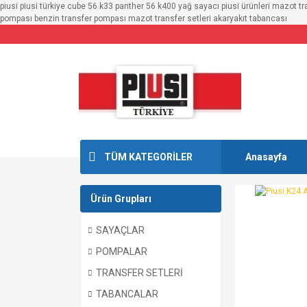
piusi piusi türkiye cube 56 k33 panther 56 k400 yağ sayacı piusi ürünleri mazot t
pompası benzin transfer pompası mazot transfer setleri akaryakıt tabancası
TÜM KATEGORİLER
Anasayfa
Ürün Grupları
SAYAÇLAR
POMPALAR
TRANSFER SETLERİ
TABANCALAR