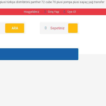
usi türkiye distribitörü panther 72 cube 70 piusi pompa piusi sayaç yağ transfer
Hoşgeldiniz
Giriş Yap
Üye Ol
ARA
Sepetiniz