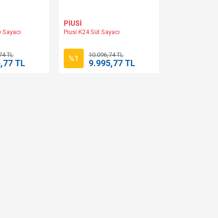
PİUSİ
e Sayacı
Piusi K24 Süt Sayacı
74 TL
10.096,74 TL
%1
,77 TL
9.995,77 TL