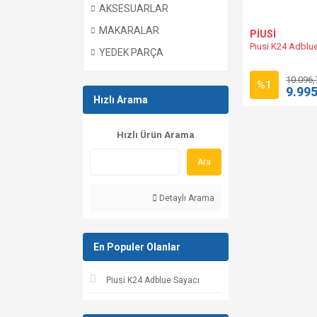
AKSESUARLAR
MAKARALAR
PİUSİ
Piusi K24 Adblu
YEDEK PARÇA
10.096,
%1
9.995
Hızlı Arama
Hızlı Ürün Arama
Ara
Detaylı Arama
En Populer Olanlar
Piusi K24 Adblue Sayacı