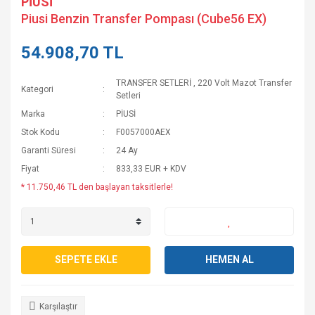
PİUSİ
Piusi Benzin Transfer Pompası (Cube56 EX)
54.908,70 TL
TRANSFER SETLERİ
,
220 Volt Mazot Transfer
Kategori
Setleri
Marka
PİUSİ
Stok Kodu
F0057000AEX
Garanti Süresi
24 Ay
Fiyat
833,33 EUR + KDV
* 11.750,46 TL den başlayan taksitlerle!
SEPETE EKLE
HEMEN AL
Karşılaştır