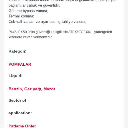
bağlantılar çabuk ve güvenlidir;
Gömme bypass vanası;
Termal koruma;
Çek-valf vanası ve aşırı basınç tahliye vanası;
PIUSI EX50 ürün güvenliği ile ilgili sıkı ATEX/IECEX/UL yönergeleri
kriterlere cevap vermektedir.
Kategori:
POMPALAR
Liquid:
Benzin, Gaz yağı, Mazot
Sector of
application:
Patlama Önler