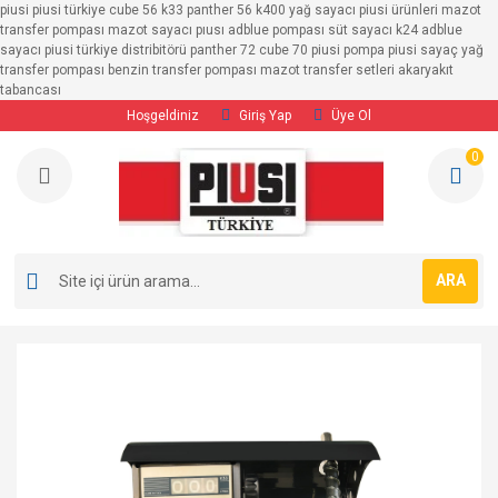
piusi piusi türkiye cube 56 k33 panther 56 k400 yağ sayacı piusi ürünleri mazot
Geri Dön
Geri Dön
Geri Dön
Geri Dön
Geri Dön
Geri Dön
transfer pompası mazot sayacı pıusı adblue pompası süt sayacı k24 adblue
sayacı piusi türkiye distribitörü panther 72 cube 70 piusi pompa piusi sayaç yağ
transfer pompası benzin transfer pompası mazot transfer setleri akaryakıt
SAYAÇLAR
POMPALAR
TRANSFER SETLERİ
MAZOT POMPALARI
BENZİN POMPALARI
ADBLUE POMPALARI
tabancası
Hoşgeldiniz
Giriş Yap
Üye Ol
Adblue Sayaçları
MAZOT POMPALARI
12/24 Volt Transfer Setleri
12/24 Volt Mazot 
12/24 Volt Bezin P
12/24 Volt Adblue
0
Benzin Sayaçları
BENZİN POMPALARI
220 Volt Mazot Transfer Setleri
220 Volt Mazot Po
220 Volt Benzin Po
220 Volt Adblue P
YAĞ POMPALARI
Ayaklı Transfer Pompaları
Mazot Sayaçları
ADBLUE POMPALARI
ARA
Süt Sayaçları
Yağ Sayaçları