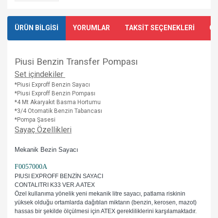
ÜRÜN BİLGİSİ
YORUMLAR
TAKSİT SEÇENEKLERİ
ÖN
Piusi Benzin Transfer Pompası
Set içindekiler
*Piusi Exproff Benzin Sayacı
*Piusi Exproff Benzin Pompası
*4 Mt Akaryakıt Basma Hortumu
*3/4 Otomatik Benzin Tabancası
*Pompa Şasesi
Sayaç Özellikleri
Mekanik Bezin Sayacı
F0057000A
PIUSI EXPROFF BENZİN SAYACI
CONTALITRI K33 VER.A ATEX
Özel kullanıma yönelik yeni mekanik litre sayacı, patlama riskinin
yüksek olduğu ortamlarda dağıtılan miktarın (benzin, kerosen, mazot)
hassas bir şekilde ölçülmesi için ATEX gerekliliklerini karşılamaktadır.