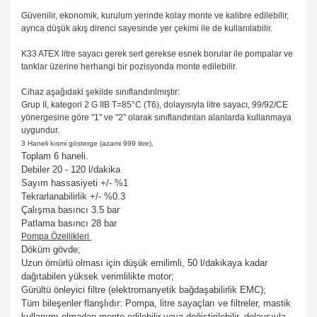
Güvenilir, ekonomik, kurulum yerinde kolay monte ve kalibre edilebilir,
ayrıca düşük akış direnci sayesinde yer çekimi ile de kullanılabilir.
K33 ATEX litre sayacı gerek sert gerekse esnek borular ile pompalar ve
tanklar üzerine herhangi bir pozisyonda monte edilebilir.
Cihaz aşağıdaki şekilde sınıflandırılmıştır:
Grup II, kategori 2 G IIB T=85°C (T6), dolayısıyla litre sayacı, 99/92/CE
yönergesine göre "1" ve "2" olarak sınıflandırılan alanlarda kullanmaya
uygundur.
3 Haneli kısmi gösterge (azami 999 litre),
Toplam 6 haneli.
Debiler 20 - 120 l/dakika
Sayım hassasiyeti +/- %1
Tekrarlanabilirlik +/- %0.3
Çalışma basıncı 3.5 bar
Patlama basıncı 28 bar
Pompa Özellikleri
Döküm gövde;
U
zun ömürlü olması için düşük emilimli, 50 l/dakikaya kadar
dağıtabilen yüksek
verimlilikte motor;
Gürültü önleyici filtre (elektromanyetik bağdaşabilirlik EMC);
Tüm bileşenler flanşlıdır: Pompa, litre sayaçları ve filtreler, mastik
kullanımı olmadan monte edilebilir veya değiştirilebilir, dolaysıyla