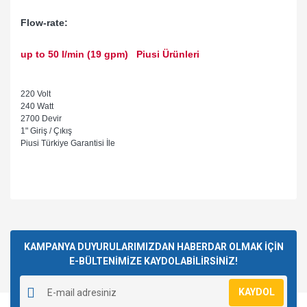
Flow-rate:
up to 50 l/min (19 gpm) Piusi Ürünleri
220 Volt
240 Watt
2700 Devir
1" Giriş / Çıkış
Piusi Türkiye Garantisi İle
Bu ürünün fiyat bilgisi, resim, ürün açıklamalarında ve diğer
konularda yetersiz gördüğünüz noktaları öneri formunu
Bu ürüne ilk yorumu siz yapın!
kullanarak tarafımıza iletebilirsiniz.
Görüş ve önerileriniz için teşekkür ederiz.
KAMPANYA DUYURULARIMIZDAN HABERDAR OLMAK İÇİN
E-BÜLTENİMİZE KAYDOLABİLİRSİNİZ!
Yorum Yaz
Ürün resmi kalitesiz, bozuk veya görüntülenemiyor.
KAYDOL
Ürün açıklamasında eksik bilgiler bulunuyor.