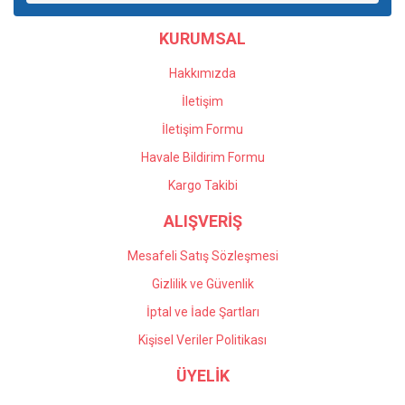
Ürün bilgilerinde hatalar bulunuyor.
KURUMSAL
Ürün fiyatı diğer sitelerden daha pahalı.
Bu ürüne benzer farklı alternatifler olmalı.
Hakkımızda
İletişim
İletişim Formu
Havale Bildirim Formu
Gönder
Kargo Takibi
ALIŞVERİŞ
Mesafeli Satış Sözleşmesi
Gizlilik ve Güvenlik
İptal ve İade Şartları
Kişisel Veriler Politikası
ÜYELİK