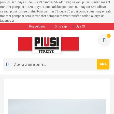
piusi piusi türkiye cube 56 k33 panther 56 k400 yağ sayacı piusi ürünleri mazot
transfer pompası mazot sayacı pıusı adblue pompası süt sayacı k24 adblue
sayacı piusi türkiye distribitörü panther 72 cube 70 piusi pompa piusi sayaç yağ
transfer pompası benzin transfer pompası mazot transfer setleri akaryakıt
tabancası
Hoşgeldiniz
Giriş Yap
Üye Ol
ARA