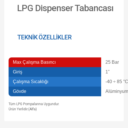
LPG Dispenser Tabancası
TEKNİK ÖZELLİKLER
Max Çalışma Basıncı
25 Bar
Giriş
1"
Çalışma Sıcaklığı
-40 ÷ 85 °
Gövde
Alüminyu
Tüm LPG Pompalarına Uygundur.
Ürün Yerlidir.(Alfa)
Bu ürünün fiyat bilgisi, resim, ürün açıklamalarında ve diğer