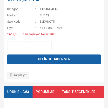
Kategori
TABANCALAR
Marka
PÜDAŞ
Stok Kodu
EJKMNQT5
Fiyat
54,60 USD + KDV
* 667,53 TL den başlayan taksitlerle!
GELİNCE HABER VER
Karşılaştır
ÜRÜN BİLGİSİ
YORUMLAR
TAKSİT SEÇENEKLERİ
ÖN