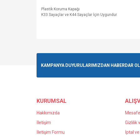
Plastik Koruma Kapağı
K33 Sayaçlar ve K44 Sayaçlar İçin Uygundur.
Bu ürünün fiyat bilgisi, resim, ürün açıklamalarında v
Görüş ve önerileriniz için teşekkür ederiz.
Ürün resmi kalitesiz, bozuk veya görüntülenemiyo
KAMPANYA DUYURULARIMIZDAN HABERDAR OLMA
Ürün açıklamasında eksik bilgiler bulunuyor.
Ürün bilgilerinde hatalar bulunuyor.
Ürün fiyatı diğer sitelerden daha pahalı.
Bu ürüne benzer farklı alternatifler olmalı.
KURUMSAL
ALIŞV
Hakkımızda
Mesafel
İletişim
Gizlilik
İletişim Formu
İptal ve