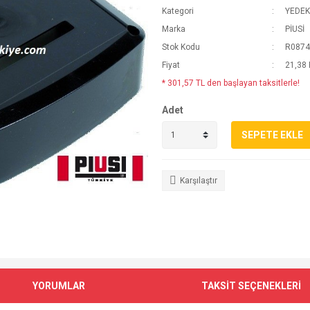
Kategori
YEDEK
Marka
PİUSİ
Stok Kodu
R0874
Fiyat
21,38
* 301,57 TL den başlayan taksitlerle!
Adet
SEPETE EKLE
Karşılaştır
YORUMLAR
TAKSİT SEÇENEKLERİ