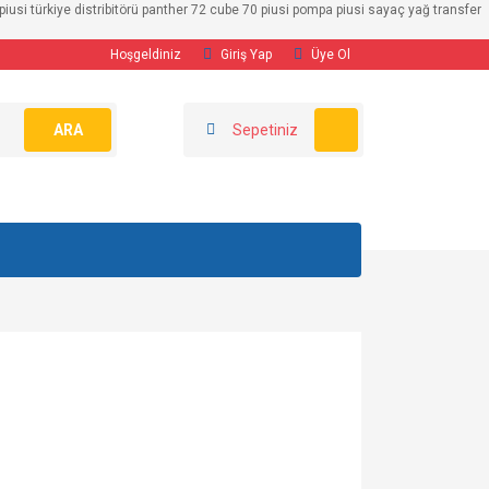
usi türkiye distribitörü panther 72 cube 70 piusi pompa piusi sayaç yağ transfer
Hoşgeldiniz
Giriş Yap
Üye Ol
ARA
Sepetiniz