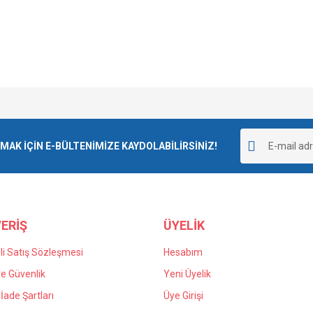
e diğer konularda yetersiz gördüğünüz noktaları öneri formunu kullanarak tarafımı
Bu ürüne ilk yorumu siz yapın!
r.
K İÇİN E-BÜLTENİMİZE KAYDOLABİLİRSİNİZ!
Yorum Yaz
ERİŞ
ÜYELİK
i Satış Sözleşmesi
Hesabım
 ve Güvenlik
Yeni Üyelik
 İade Şartları
Üye Girişi
Gönder