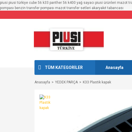
piusi piusi türkiye cube 56 k33 panther 56 k400 yağ sayacı piusi ürünleri mazot t
pompası benzin transfer pompası mazot transfer setleri akaryakıt tabancası
TÜM KATEGORİLER
Anasayfa
Anasayfa
YEDEK PARÇA
K33 Plastik kapak