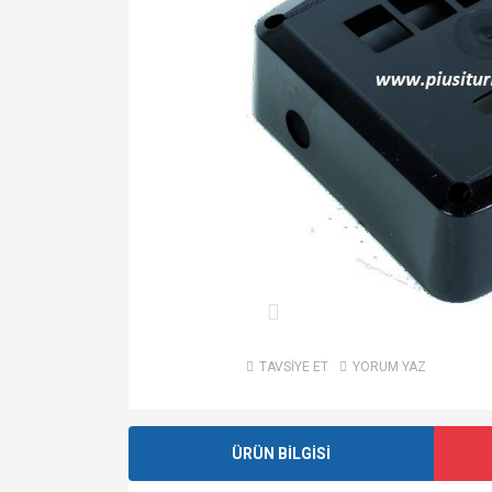
TAVSİYE ET
YORUM YAZ
ÜRÜN BİLGİSİ