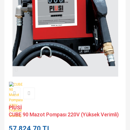
PİUSİ
CUBE 90 Mazot Pompası 220V (Yüksek Verimli)
57.824,70 TL