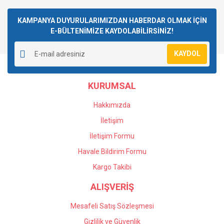
Bu ürüne ilk yorumu siz yapın!
kullanarak tarafımıza iletebilirsiniz.
Görüş ve önerileriniz için teşekkür ederiz.
KAMPANYA DUYURULARIMIZDAN HABERDAR OLMAK İÇİN
E-BÜLTENİMİZE KAYDOLABİLİRSİNİZ!
Yorum Yaz
Ürün resmi kalitesiz, bozuk veya görüntülenemiyor.
KAYDOL
Ürün açıklamasında eksik bilgiler bulunuyor.
Ürün bilgilerinde hatalar bulunuyor.
KURUMSAL
Ürün fiyatı diğer sitelerden daha pahalı.
Bu ürüne benzer farklı alternatifler olmalı.
Hakkımızda
İletişim
İletişim Formu
Havale Bildirim Formu
Gönder
Kargo Takibi
ALIŞVERİŞ
Mesafeli Satış Sözleşmesi
Gizlilik ve Güvenlik