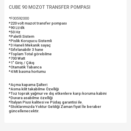
CUBE 90 MOZOT TRANSFER POMPASI
*F00592000
*220 volt mazot transfer pompası
*90 Lt/dk
*50 Hz
*Paletli Sistem
*Pislik Koruyucu Sistemli
*3 Haneli Mekanik sayaç
*Sıfırlanabilir 3 hane
*Toplam Total görebilme
*700 Watt
*1" Giriş / Çıkış
*Otamatik Tabanca
*4 Mt basma hortumu
*Açma kapama Şalteri
*Asma kilit takabilme Özelliği
*Toz toprak yağmur ve dış etkenlere karşı koruma kabini
*Duvara asabilme özelliği
*İtalyan Piusi kalitesi ve Püdaş garantisi ile.
*Stoklarımızda Yoktur Geldiği Zaman fiyat İle beraber
güncellenecektir.
Bu ürünün fiyat bilgisi, resim, ürün açıklamalarında ve diğer
konularda yetersiz gördüğünüz noktaları öneri formunu