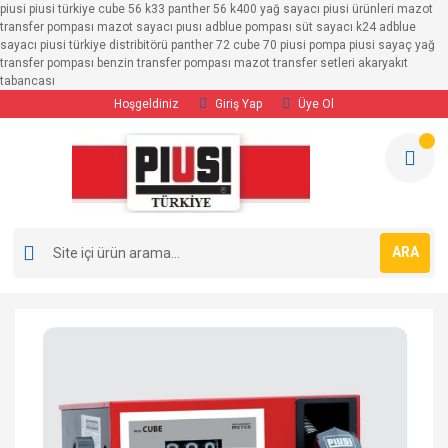
piusi piusi türkiye cube 56 k33 panther 56 k400 yağ sayacı piusi ürünleri mazot
transfer pompası mazot sayacı pıusı adblue pompası süt sayacı k24 adblue
sayacı piusi türkiye distribitörü panther 72 cube 70 piusi pompa piusi sayaç yağ
transfer pompası benzin transfer pompası mazot transfer setleri akaryakıt
tabancası
Hoşgeldiniz
Giriş Yap
Üye Ol
ARA