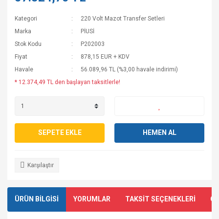
Kategori
220 Volt Mazot Transfer Setleri
Marka
PİUSİ
Stok Kodu
P202003
Fiyat
878,15 EUR + KDV
Havale
56.089,96 TL (%3,00 havale indirimi)
* 12.374,49 TL den başlayan taksitlerle!
SEPETE EKLE
HEMEN AL
Karşılaştır
ÜRÜN BİLGİSİ
YORUMLAR
TAKSİT SEÇENEKLERİ
ÖN