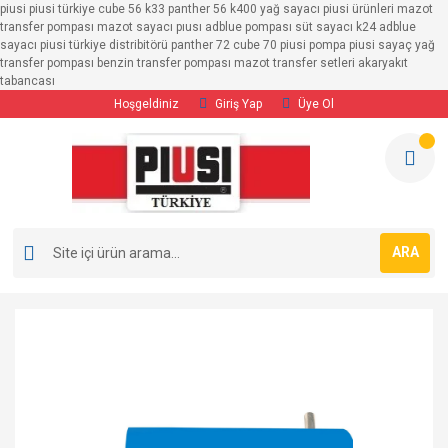
piusi piusi türkiye cube 56 k33 panther 56 k400 yağ sayacı piusi ürünleri mazot
transfer pompası mazot sayacı pıusı adblue pompası süt sayacı k24 adblue
sayacı piusi türkiye distribitörü panther 72 cube 70 piusi pompa piusi sayaç yağ
transfer pompası benzin transfer pompası mazot transfer setleri akaryakıt
tabancası
Hoşgeldiniz
Giriş Yap
Üye Ol
ARA