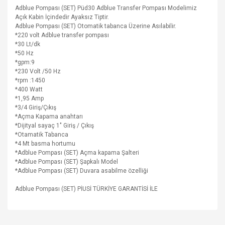
Adblue Pompası (SET) Püd30 Adblue Transfer Pompası Modelimiz
Açık Kabin İçindedir Ayaksız Tiptir.
Adblue Pompası (SET) Otomatik tabanca Üzerine Asılabilir.
*220 volt Adblue transfer pompası
*30 Lt/dk
*50 Hz
*gpm:9
*230 Volt /50 Hz
*rpm :1450
*400 Watt
*1,95 Amp
*3/4 Giriş/Çıkış
*Açma Kapama anahtarı
*Dijityal sayaç
1" Giriş / Çıkış
*Otamatik Tabanca
*4 Mt basma hortumu
*Adblue Pompası (SET) Açma kapama Şalteri
*Adblue Pompası (SET) Şapkalı Model
*Adblue Pompası (SET) Duvara asabilme özelliği
Adblue Pompası (SET) PİUSİ TÜRKİYE GARANTİSİ İLE
Bu ürünün fiyat bilgisi, resim, ürün açıklamalarında ve diğer
konularda yetersiz gördüğünüz noktaları öneri formunu