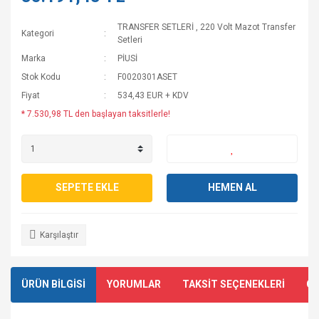
TRANSFER SETLERİ
,
220 Volt Mazot Transfer
Kategori
Setleri
Marka
PİUSİ
Stok Kodu
F0020301ASET
Fiyat
534,43 EUR + KDV
* 7.530,98 TL den başlayan taksitlerle!
SEPETE EKLE
HEMEN AL
Karşılaştır
ÜRÜN BİLGİSİ
YORUMLAR
TAKSİT SEÇENEKLERİ
ÖN