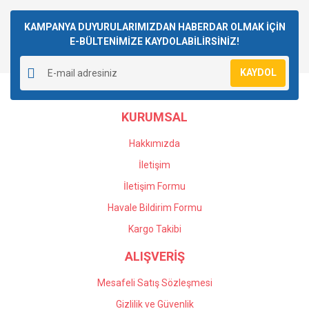
Bu ürüne ilk yorumu siz yapın!
kullanarak tarafımıza iletebilirsiniz.
Görüş ve önerileriniz için teşekkür ederiz.
KAMPANYA DUYURULARIMIZDAN HABERDAR OLMAK İÇİN
E-BÜLTENİMİZE KAYDOLABİLİRSİNİZ!
Yorum Yaz
Ürün resmi kalitesiz, bozuk veya görüntülenemiyor.
KAYDOL
Ürün açıklamasında eksik bilgiler bulunuyor.
Ürün bilgilerinde hatalar bulunuyor.
KURUMSAL
Ürün fiyatı diğer sitelerden daha pahalı.
Bu ürüne benzer farklı alternatifler olmalı.
Hakkımızda
İletişim
İletişim Formu
Havale Bildirim Formu
Gönder
Kargo Takibi
ALIŞVERİŞ
Mesafeli Satış Sözleşmesi
Gizlilik ve Güvenlik