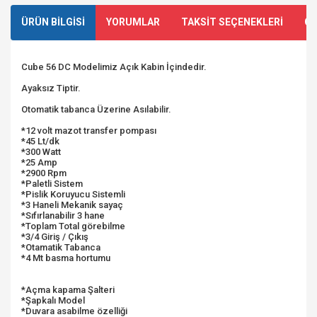
ÜRÜN BİLGİSİ
YORUMLAR
TAKSİT SEÇENEKLERİ
ÖN
Cube 56 DC Modelimiz Açık Kabin İçindedir.
Ayaksız Tiptir.
Otomatik tabanca Üzerine Asılabilir.
*12 volt mazot transfer pompası
*45 Lt/dk
*300 Watt
*25 Amp
*2900 Rpm
*Paletli Sistem
*Pislik Koruyucu Sistemli
*3 Haneli Mekanik sayaç
*Sıfırlanabilir 3 hane
*Toplam Total görebilme
*3/4 Giriş / Çıkış
*Otamatik Tabanca
*4 Mt basma hortumu
*Açma kapama Şalteri
*Şapkalı Model
*Duvara asabilme özelliği