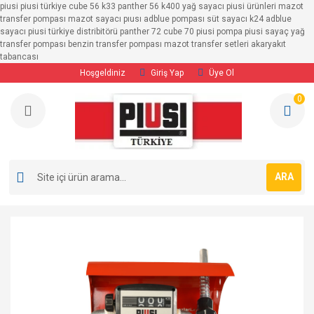
piusi piusi türkiye cube 56 k33 panther 56 k400 yağ sayacı piusi ürünleri mazot
Geri Dön
Geri Dön
Geri Dön
Geri Dön
Geri Dön
Geri Dön
transfer pompası mazot sayacı pıusı adblue pompası süt sayacı k24 adblue
sayacı piusi türkiye distribitörü panther 72 cube 70 piusi pompa piusi sayaç yağ
transfer pompası benzin transfer pompası mazot transfer setleri akaryakıt
SAYAÇLAR
POMPALAR
TRANSFER SETLERİ
MAZOT POMPALARI
BENZİN POMPALARI
ADBLUE POMPALARI
tabancası
Hoşgeldiniz
Giriş Yap
Üye Ol
Adblue Sayaçları
MAZOT POMPALARI
12/24 Volt Transfer Setleri
12/24 Volt Mazot 
12/24 Volt Bezin P
12/24 Volt Adblue
0
Benzin Sayaçları
BENZİN POMPALARI
220 Volt Mazot Transfer Setleri
220 Volt Mazot Po
220 Volt Benzin Po
220 Volt Adblue P
YAĞ POMPALARI
Ayaklı Transfer Pompaları
Mazot Sayaçları
ADBLUE POMPALARI
ARA
Süt Sayaçları
Yağ Sayaçları