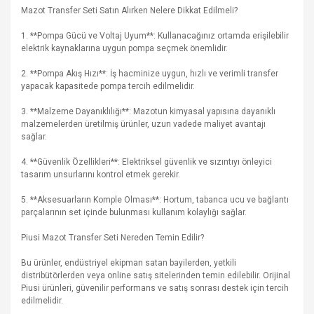
Mazot Transfer Seti Satın Alırken Nelere Dikkat Edilmeli?
1. **Pompa Gücü ve Voltaj Uyum**: Kullanacağınız ortamda erişilebilir
elektrik kaynaklarına uygun pompa seçmek önemlidir.
2. **Pompa Akış Hızı**: İş hacminize uygun, hızlı ve verimli transfer
yapacak kapasitede pompa tercih edilmelidir.
3. **Malzeme Dayanıklılığı**: Mazotun kimyasal yapısına dayanıklı
malzemelerden üretilmiş ürünler, uzun vadede maliyet avantajı
sağlar.
4. **Güvenlik Özellikleri**: Elektriksel güvenlik ve sızıntıyı önleyici
tasarım unsurlarını kontrol etmek gerekir.
5. **Aksesuarların Komple Olması**: Hortum, tabanca ucu ve bağlantı
parçalarının set içinde bulunması kullanım kolaylığı sağlar.
Piusi Mazot Transfer Seti Nereden Temin Edilir?
Bu ürünler, endüstriyel ekipman satan bayilerden, yetkili
distribütörlerden veya online satış sitelerinden temin edilebilir. Orijinal
Piusi ürünleri, güvenilir performans ve satış sonrası destek için tercih
edilmelidir.