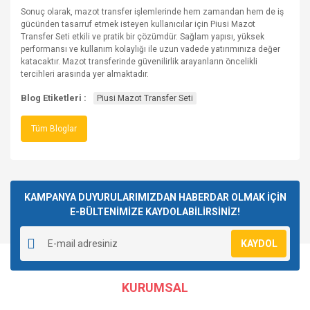
Sonuç olarak, mazot transfer işlemlerinde hem zamandan hem de iş
gücünden tasarruf etmek isteyen kullanıcılar için Piusi Mazot
Transfer Seti etkili ve pratik bir çözümdür. Sağlam yapısı, yüksek
performansı ve kullanım kolaylığı ile uzun vadede yatırımınıza değer
katacaktır. Mazot transferinde güvenilirlik arayanların öncelikli
tercihleri arasında yer almaktadır.
Blog Etiketleri :
Piusi Mazot Transfer Seti
Tüm Bloglar
KAMPANYA DUYURULARIMIZDAN HABERDAR OLMAK İÇİN
E-BÜLTENİMİZE KAYDOLABİLİRSİNİZ!
KAYDOL
KURUMSAL