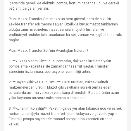
içerisinde genellikle elektrikli pompa, hortum, tabanca ucu ve gerekli
bağlantı parçaları yer alır.
Piusi Mazot Transfer Seti mazotun hem güvenli hem de hızlı bir
şekilde transfer edilmesini sağlar. Özellikle büyük mazot tanklarının
olduğu tarım işletmeleri, inşaat sahaları, lojistik firmaları ve
endüstriyel tesisler için tasarlanan bu set, zaman ve iş gücü tasarrufu
sağlar.
Piusi Mazot Transfer Seti’nin Avantajları Nelerdir?
1. **Yüksek Verimlilik**: Piusi pompalar, dakikada litrelerce yakıt
pompalama kapasitesi ile zamandan tasarruf sağlar. Transfer
sürecinin hızlanması, operasyonel verimliliği artırır.
2. **Dayanıklılık ve Uzun Ömür**: Piusi ürünleri, yüksek kaliteli
malzemelerden üretilir. Mazot gibi yakıtlarla sürekli temas eden
parçalarda aşınma ve korozyona karşı dirençlidir. Bu da ürünün uzun
yıllar boyunca arızasız çalışmasına olanak tanır.
3. **Kullanım Kolaylığı**: Paketin içinde yer alan tabanca ucu ve esnek
hortum aracılığıyla mazot transferi işlemi kolayca ve güvenle yapılır.
Elektrikli pompa sayesinde manuel pompalama zahmeti ortadan
kalkar.