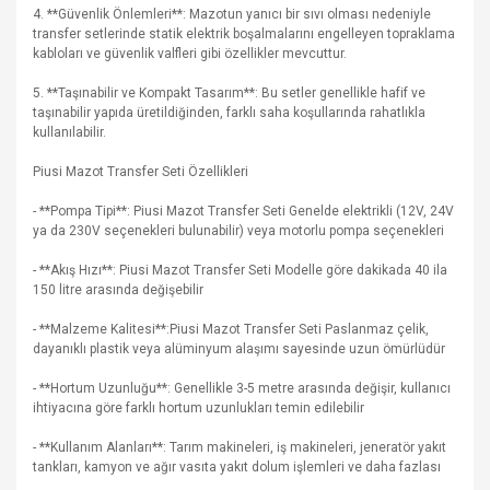
4. **Güvenlik Önlemleri**: Mazotun yanıcı bir sıvı olması nedeniyle
transfer setlerinde statik elektrik boşalmalarını engelleyen topraklama
kabloları ve güvenlik valfleri gibi özellikler mevcuttur.
5. **Taşınabilir ve Kompakt Tasarım**: Bu setler genellikle hafif ve
taşınabilir yapıda üretildiğinden, farklı saha koşullarında rahatlıkla
kullanılabilir.
Piusi Mazot Transfer Seti Özellikleri
- **Pompa Tipi**: Piusi Mazot Transfer Seti Genelde elektrikli (12V, 24V
ya da 230V seçenekleri bulunabilir) veya motorlu pompa seçenekleri
- **Akış Hızı**: Piusi Mazot Transfer Seti Modelle göre dakikada 40 ila
150 litre arasında değişebilir
- **Malzeme Kalitesi**:Piusi Mazot Transfer Seti Paslanmaz çelik,
dayanıklı plastik veya alüminyum alaşımı sayesinde uzun ömürlüdür
- **Hortum Uzunluğu**: Genellikle 3-5 metre arasında değişir, kullanıcı
ihtiyacına göre farklı hortum uzunlukları temin edilebilir
- **Kullanım Alanları**: Tarım makineleri, iş makineleri, jeneratör yakıt
tankları, kamyon ve ağır vasıta yakıt dolum işlemleri ve daha fazlası