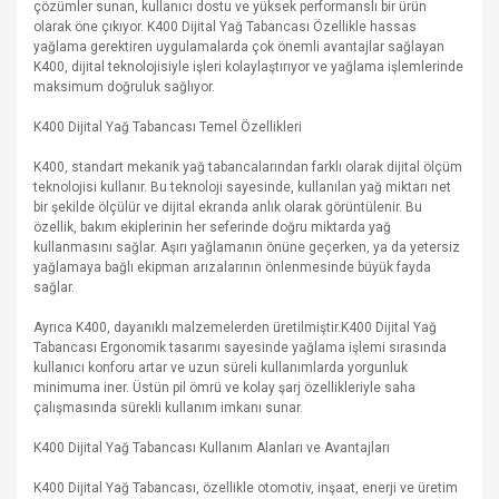
çözümler sunan, kullanıcı dostu ve yüksek performanslı bir ürün
olarak öne çıkıyor. K400 Dijital Yağ Tabancası Özellikle hassas
yağlama gerektiren uygulamalarda çok önemli avantajlar sağlayan
K400, dijital teknolojisiyle işleri kolaylaştırıyor ve yağlama işlemlerinde
maksimum doğruluk sağlıyor.
K400 Dijital Yağ Tabancası Temel Özellikleri
K400, standart mekanik yağ tabancalarından farklı olarak dijital ölçüm
teknolojisi kullanır. Bu teknoloji sayesinde, kullanılan yağ miktarı net
bir şekilde ölçülür ve dijital ekranda anlık olarak görüntülenir. Bu
özellik, bakım ekiplerinin her seferinde doğru miktarda yağ
kullanmasını sağlar. Aşırı yağlamanın önüne geçerken, ya da yetersiz
yağlamaya bağlı ekipman arızalarının önlenmesinde büyük fayda
sağlar.
Ayrıca K400, dayanıklı malzemelerden üretilmiştir.K400 Dijital Yağ
Tabancası Ergonomik tasarımı sayesinde yağlama işlemi sırasında
kullanıcı konforu artar ve uzun süreli kullanımlarda yorgunluk
minimuma iner. Üstün pil ömrü ve kolay şarj özellikleriyle saha
çalışmasında sürekli kullanım imkanı sunar.
K400 Dijital Yağ Tabancası Kullanım Alanları ve Avantajları
K400 Dijital Yağ Tabancası, özellikle otomotiv, inşaat, enerji ve üretim