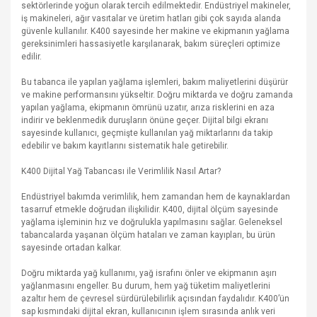
sektörlerinde yoğun olarak tercih edilmektedir. Endüstriyel makineler,
iş makineleri, ağır vasıtalar ve üretim hatları gibi çok sayıda alanda
güvenle kullanılır. K400 sayesinde her makine ve ekipmanın yağlama
gereksinimleri hassasiyetle karşılanarak, bakım süreçleri optimize
edilir.
Bu tabanca ile yapılan yağlama işlemleri, bakım maliyetlerini düşürür
ve makine performansını yükseltir. Doğru miktarda ve doğru zamanda
yapılan yağlama, ekipmanın ömrünü uzatır, arıza risklerini en aza
indirir ve beklenmedik duruşların önüne geçer. Dijital bilgi ekranı
sayesinde kullanıcı, geçmişte kullanılan yağ miktarlarını da takip
edebilir ve bakım kayıtlarını sistematik hale getirebilir.
K400 Dijital Yağ Tabancası ile Verimlilik Nasıl Artar?
Endüstriyel bakımda verimlilik, hem zamandan hem de kaynaklardan
tasarruf etmekle doğrudan ilişkilidir. K400, dijital ölçüm sayesinde
yağlama işleminin hız ve doğrulukla yapılmasını sağlar. Geleneksel
tabancalarda yaşanan ölçüm hataları ve zaman kayıpları, bu ürün
sayesinde ortadan kalkar.
Doğru miktarda yağ kullanımı, yağ israfını önler ve ekipmanın aşırı
yağlanmasını engeller. Bu durum, hem yağ tüketim maliyetlerini
azaltır hem de çevresel sürdürülebilirlik açısından faydalıdır. K400’ün
sap kısmındaki dijital ekran, kullanıcının işlem sırasında anlık veri