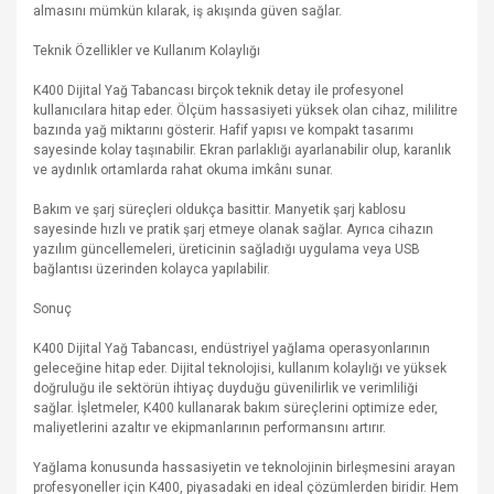
almasını mümkün kılarak, iş akışında güven sağlar.
Teknik Özellikler ve Kullanım Kolaylığı
K400 Dijital Yağ Tabancası birçok teknik detay ile profesyonel
kullanıcılara hitap eder. Ölçüm hassasiyeti yüksek olan cihaz, mililitre
bazında yağ miktarını gösterir. Hafif yapısı ve kompakt tasarımı
sayesinde kolay taşınabilir. Ekran parlaklığı ayarlanabilir olup, karanlık
ve aydınlık ortamlarda rahat okuma imkânı sunar.
Bakım ve şarj süreçleri oldukça basittir. Manyetik şarj kablosu
sayesinde hızlı ve pratik şarj etmeye olanak sağlar. Ayrıca cihazın
yazılım güncellemeleri, üreticinin sağladığı uygulama veya USB
bağlantısı üzerinden kolayca yapılabilir.
Sonuç
K400 Dijital Yağ Tabancası, endüstriyel yağlama operasyonlarının
geleceğine hitap eder. Dijital teknolojisi, kullanım kolaylığı ve yüksek
doğruluğu ile sektörün ihtiyaç duyduğu güvenilirlik ve verimliliği
sağlar. İşletmeler, K400 kullanarak bakım süreçlerini optimize eder,
maliyetlerini azaltır ve ekipmanlarının performansını artırır.
Yağlama konusunda hassasiyetin ve teknolojinin birleşmesini arayan
profesyoneller için K400, piyasadaki en ideal çözümlerden biridir. Hem