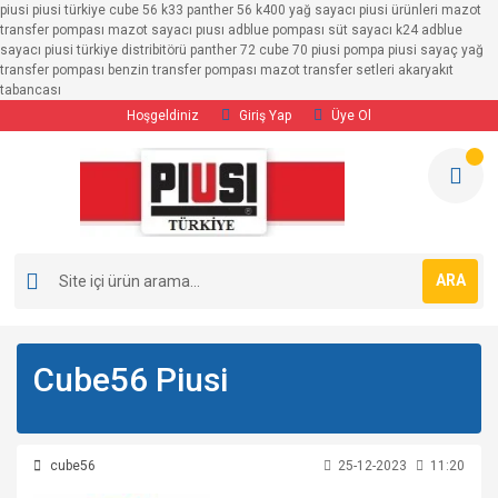
piusi piusi türkiye cube 56 k33 panther 56 k400 yağ sayacı piusi ürünleri mazot
transfer pompası mazot sayacı pıusı adblue pompası süt sayacı k24 adblue
sayacı piusi türkiye distribitörü panther 72 cube 70 piusi pompa piusi sayaç yağ
transfer pompası benzin transfer pompası mazot transfer setleri akaryakıt
tabancası
Hoşgeldiniz
Giriş Yap
Üye Ol
ARA
Cube56 Piusi
cube56
25-12-2023
11:20