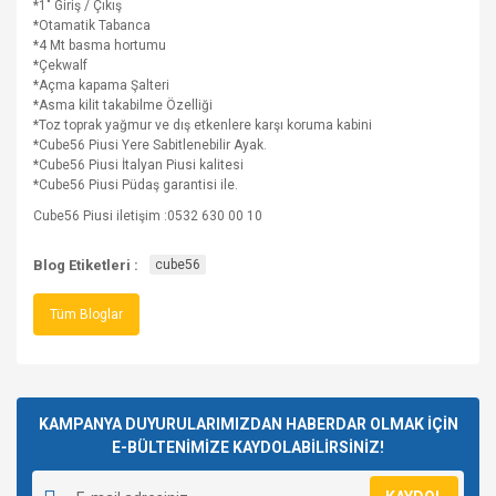
*1" Giriş / Çıkış
*Otamatik Tabanca
*4 Mt basma hortumu
*Çekwalf
*Açma kapama Şalteri
*Asma kilit takabilme Özelliği
*Toz toprak yağmur ve dış etkenlere karşı koruma kabini
*Cube56 Piusi Yere Sabitlenebilir Ayak.
*Cube56 Piusi İtalyan Piusi kalitesi
*Cube56 Piusi Püdaş garantisi ile.
Cube56 Piusi iletişim :0532 630 00 10
Blog Etiketleri :
cube56
Tüm Bloglar
KAMPANYA DUYURULARIMIZDAN HABERDAR OLMAK İÇİN
E-BÜLTENİMİZE KAYDOLABİLİRSİNİZ!