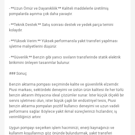
- **Uzun Ömür ve Dayanıklılık:** Kaliteli maddelerle üretilmiş
pompalarda aşınma çok daha yavaştır.
- **Teknik Destek:** Satış sonrası destek ve yedek parça temini
kolaydır.
- **Yüksek Verim:** Yüksek performansla yakıt transferi yapılması
işletme maliyetlerini düşürür.
- **Güvenlik:** Benzin gibi yanıcı sıvıların transferinde statik elektrik
birikimini önleyen tasarımlar bulunur.
### Sonuç
Benzin aktarma pompası seçiminde kalite ve güvenilirlik elzemdir.
Piusi markası, sektördeki deneyimi ve üstün ürün kalitesi ile her türlü
benzin aktarım ihtiyacına ideal çözümler sunar. İster küçük ölçekli bir
servis işletmesi olun, ister büyük çaplı bir endüstriyel tesis, Piusi
benzin aktarma pompaları pozitif kullanıcı deneyimi ve uzun vadeli
performans sağlar. Böylece yakıt ikmal süreçlerinizi hızlandırır, iş
verimliliğinizi artırır.
Uygun pompayı seçerken işlem hacminizi, enerji kaynağınızı ve
kullanım koşullarınızı göz önünde bulundurmak, yakıt transferi