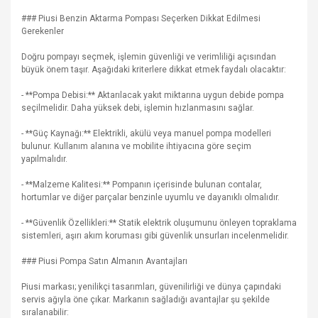
### Piusi Benzin Aktarma Pompası Seçerken Dikkat Edilmesi
Gerekenler
Doğru pompayı seçmek, işlemin güvenliği ve verimliliği açısından
büyük önem taşır. Aşağıdaki kriterlere dikkat etmek faydalı olacaktır:
- **Pompa Debisi:** Aktarılacak yakıt miktarına uygun debide pompa
seçilmelidir. Daha yüksek debi, işlemin hızlanmasını sağlar.
- **Güç Kaynağı:** Elektrikli, akülü veya manuel pompa modelleri
bulunur. Kullanım alanına ve mobilite ihtiyacına göre seçim
yapılmalıdır.
- **Malzeme Kalitesi:** Pompanın içerisinde bulunan contalar,
hortumlar ve diğer parçalar benzinle uyumlu ve dayanıklı olmalıdır.
- **Güvenlik Özellikleri:** Statik elektrik oluşumunu önleyen topraklama
sistemleri, aşırı akım koruması gibi güvenlik unsurları incelenmelidir.
### Piusi Pompa Satın Almanın Avantajları
Piusi markası; yenilikçi tasarımları, güvenilirliği ve dünya çapındaki
servis ağıyla öne çıkar. Markanın sağladığı avantajlar şu şekilde
sıralanabilir: