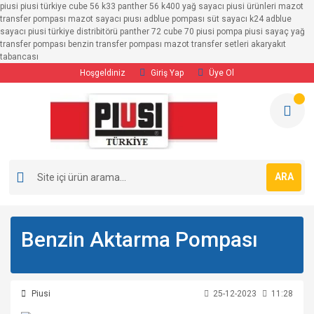
piusi piusi türkiye cube 56 k33 panther 56 k400 yağ sayacı piusi ürünleri mazot
transfer pompası mazot sayacı pıusı adblue pompası süt sayacı k24 adblue
sayacı piusi türkiye distribitörü panther 72 cube 70 piusi pompa piusi sayaç yağ
transfer pompası benzin transfer pompası mazot transfer setleri akaryakıt
tabancası
Hoşgeldiniz
Giriş Yap
Üye Ol
ARA
Benzin Aktarma Pompası
Piusi
25-12-2023
11:28