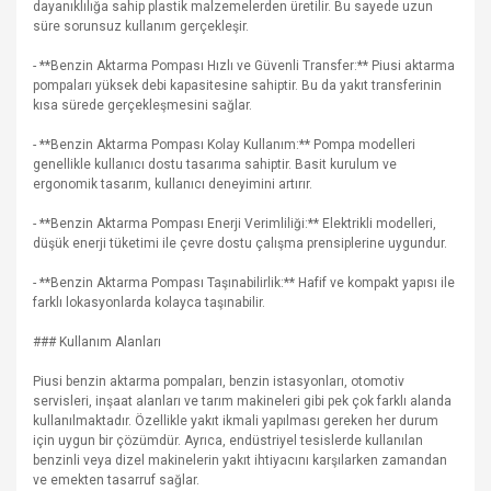
dayanıklılığa sahip plastik malzemelerden üretilir. Bu sayede uzun
süre sorunsuz kullanım gerçekleşir.
- **Benzin Aktarma Pompası Hızlı ve Güvenli Transfer:** Piusi aktarma
pompaları yüksek debi kapasitesine sahiptir. Bu da yakıt transferinin
kısa sürede gerçekleşmesini sağlar.
- **Benzin Aktarma Pompası Kolay Kullanım:** Pompa modelleri
genellikle kullanıcı dostu tasarıma sahiptir. Basit kurulum ve
ergonomik tasarım, kullanıcı deneyimini artırır.
- **Benzin Aktarma Pompası Enerji Verimliliği:** Elektrikli modelleri,
düşük enerji tüketimi ile çevre dostu çalışma prensiplerine uygundur.
- **Benzin Aktarma Pompası Taşınabilirlik:** Hafif ve kompakt yapısı ile
farklı lokasyonlarda kolayca taşınabilir.
### Kullanım Alanları
Piusi benzin aktarma pompaları, benzin istasyonları, otomotiv
servisleri, inşaat alanları ve tarım makineleri gibi pek çok farklı alanda
kullanılmaktadır. Özellikle yakıt ikmali yapılması gereken her durum
için uygun bir çözümdür. Ayrıca, endüstriyel tesislerde kullanılan
benzinli veya dizel makinelerin yakıt ihtiyacını karşılarken zamandan
ve emekten tasarruf sağlar.