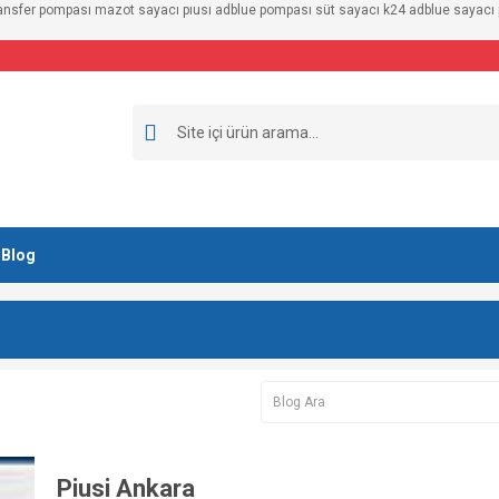
ransfer pompası mazot sayacı pıusı adblue pompası süt sayacı k24 adblue sayacı pi
Blog
Piusi Ankara