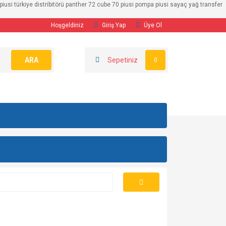
usi türkiye distribitörü panther 72 cube 70 piusi pompa piusi sayaç yağ transfer
Hoşgeldiniz
Giriş Yap
Üye Ol
ARA
Sepetiniz
0