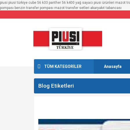
piusi piusi türkiye cube 56 k33 panther 56 k400 yağ sayacı piusi ürünleri mazot t
pompası benzin transfer pompası mazot transfer setleri akaryakıt tabancası
TÜM KATEGORİLER
Anasayfa
Blog Etiketleri