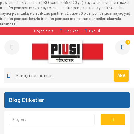
piusi piusi türkiye cube 56 k33 panther 56 k400 yağ sayacı piusi ürünleri mazot
Geri Dön
Geri Dön
Geri Dön
Geri Dön
Geri Dön
Geri Dön
transfer pompası mazot sayacı pıusı adblue pompası süt sayacı k24 adblue
sayacı piusi türkiye distribitörü panther 72 cube 70 piusi pompa piusi sayaç yağ
transfer pompası benzin transfer pompası mazot transfer setleri akaryakıt
SAYAÇLAR
POMPALAR
TRANSFER SETLERİ
MAZOT POMPALARI
BENZİN POMPALARI
ADBLUE POMPALARI
tabancası
Hoşgeldiniz
Giriş Yap
Üye Ol
Adblue Sayaçları
MAZOT POMPALARI
12/24 Volt Transfer Setleri
12/24 Volt Mazot 
12/24 Volt Bezin P
12/24 Volt Adblue
0
Benzin Sayaçları
BENZİN POMPALARI
220 Volt Mazot Transfer Setleri
220 Volt Mazot Po
220 Volt Benzin Po
220 Volt Adblue P
YAĞ POMPALARI
Ayaklı Transfer Pompaları
Mazot Sayaçları
ADBLUE POMPALARI
ARA
Süt Sayaçları
Yağ Sayaçları
Blog Etiketleri