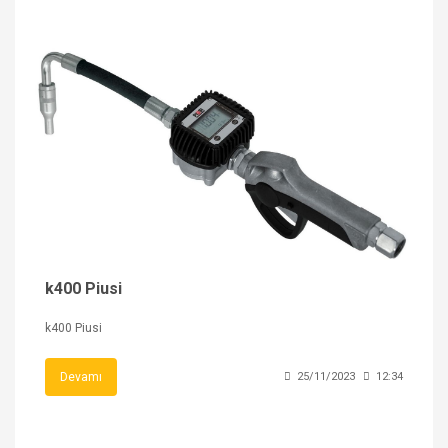
k400 Piusi
k400 Piusi
Devamı
25/11/2023
12:34